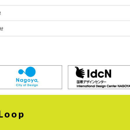
！
せ
 Loop