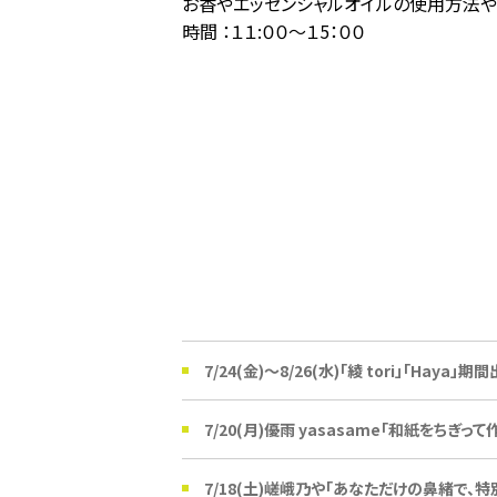
お香やエッセンシャルオイルの使用方法や
時間 ：１１:００〜１5：００
7/24(金)〜8/26(水)「綾 tori」「Haya」期
7/20(月)優雨 yasasame「和紙をちぎ
7/18(土)嵯峨乃や「あなただけの鼻緒で、特