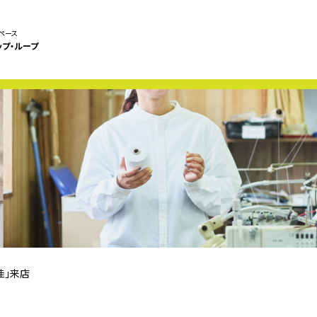
ペース
ップ・ループ
佳」来店