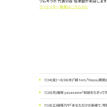
ツムギラボ 代表の谷 佳津臣が来店します
クリエイター情報はこちらから
7/24(金)〜8/26(水)「綾 tori」「Haya」期
7/20(月)優雨 yasasame「和紙をちぎ
7/18(土)嵯峨乃や「あなただけの鼻緒で、特