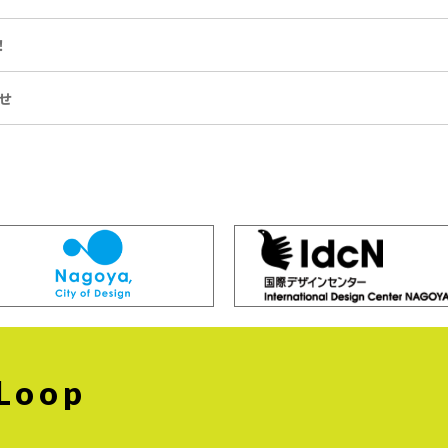
！
せ
 Loop