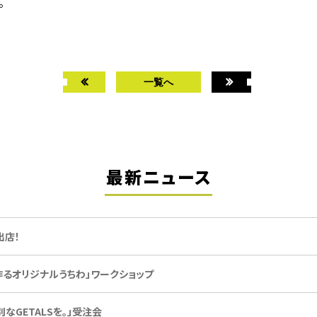
。
一覧へ
最新ニュース
間出店！
って作るオリジナルうちわ」ワークショップ
別なGETALSを。」受注会