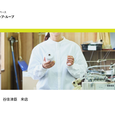
ペース
ップ・ループ
 谷佳津臣 来店