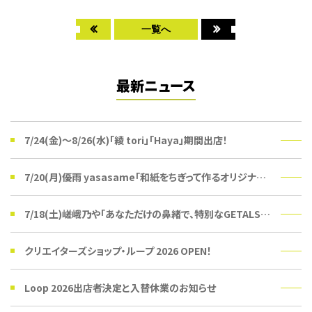
一覧へ
最新ニュース
7/24(金)〜8/26(水)「綾 tori」「Haya」期間出店！
7/20(月)優雨 yasasame「和紙をちぎって作るオリジナルうちわ」ワークショップ
7/18(土)嵯峨乃や「あなただけの鼻緒で、特別なGETALSを。」受注会
クリエイターズショップ・ループ 2026 OPEN！
Loop 2026出店者決定と入替休業のお知らせ