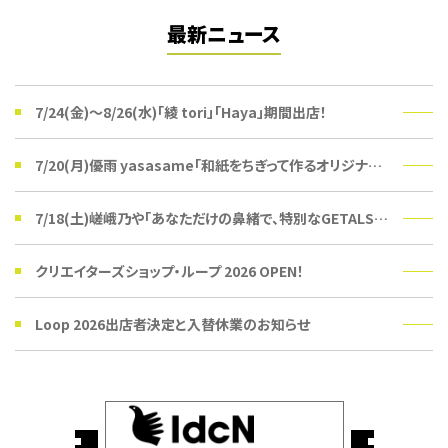
最新ニュース
7/24(金)〜8/26(水)「綾 tori」「Haya」期間出店！
7/20(月)優雨 yasasame「和紙をちぎって作るオリジナルうちわ」ワークショップ
7/18(土)嵯峨乃や「あなただけの鼻緒で、特別なGETALSを。」受注会
クリエイターズショップ・ループ 2026 OPEN！
Loop 2026出店者決定と入替休業のお知らせ