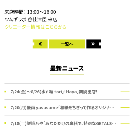
来店時間： 13:00〜16:00
ツムギラボ 谷佳津臣 来店
クリエーター情報はこちらから
一覧へ
最新ニュース
7/24(金)〜8/26(水)「綾 tori」「Haya」期間出店！
7/20(月)優雨 yasasame「和紙をちぎって作るオリジナルうちわ」ワークショップ
7/18(土)嵯峨乃や「あなただけの鼻緒で、特別なGETALSを。」受注会