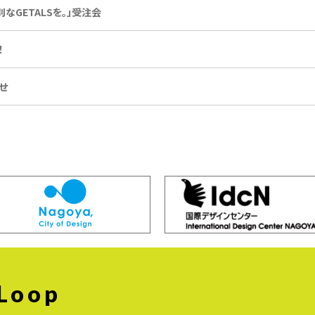
別なGETALSを。」受注会
！
せ
 Loop