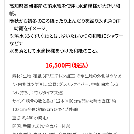
高知県高岡郡産の落水紙を使用。水滴模様が大きい和
紙。
晩秋から初冬のころ降ったり止んだりを繰り返す通り雨
＝時雨をイメージ。
※落水（らくすい）紙とは、抄いたばかりの和紙にシャワー
などで
水を落として水滴模様をつけた和紙のこと。
16,500円（税込）
素材：生地：和紙（ポリエチレン加工）※傘生地の外側はツヤあ
り・内側はツヤ消し、傘骨：グラスファイバー、中棒：白木（ラミ
ン）、持ち手：竹（2タイプ共通）
サイズ：親骨の数と長さ：12本×60cm/開いた時の直径：約
102cm/全長：約89cm（2タイプ共通）
重さ：約460g（時雨）
開閉：手開き式（安全カバー付き）