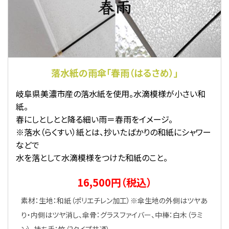
落水紙の雨傘「春雨（はるさめ）」
岐阜県美濃市産の落水紙を使用。水滴模様が小さい和
紙。
春にしとしとと降る細い雨＝春雨をイメージ。
※落水（らくすい）紙とは、抄いたばかりの和紙にシャワー
などで
水を落として水滴模様をつけた和紙のこと。
16,500円（税込）
素材：生地：和紙（ポリエチレン加工）※傘生地の外側はツヤあ
り・内側はツヤ消し、傘骨：グラスファイバー、中棒：白木（ラミ