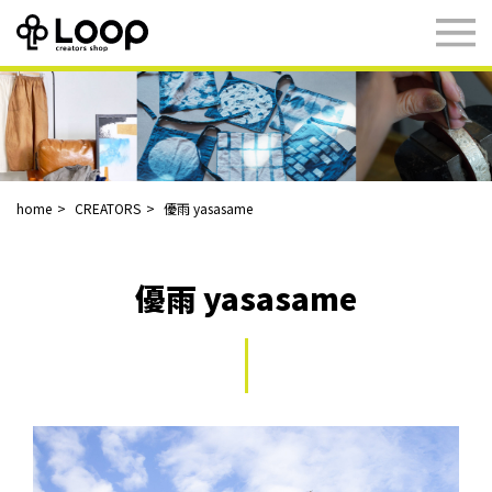
home
CREATORS
優雨 yasasame
優雨 yasasame