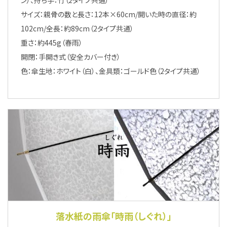
ン）、持ち手：竹（2タイプ共通）
サイズ：親骨の数と長さ：12本×60cm/開いた時の直径：約
102cm/全長：約89cm（2タイプ共通）
重さ：約445g（春雨）
開閉：手開き式（安全カバー付き）
色：傘生地：ホワイト（白）、金具類：ゴールド色（2タイプ共通）
落水紙の雨傘「時雨（しぐれ）」