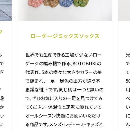
ク
ローゲージミックスソックス
ル
世界でも生産できる工場が少ないロー
で
ゲージの編み機で作る、KOTOBUKIの
で
ざ
代表作。5本の様々な太さやカラーの糸
て
で編まれ、一足一足色の出方が違う不
5
で
思議な靴下です。同じ柄は一つと無いの
用
遊
で、ぜひお気に入りの一足を見つけてみ
べ
か
てください。保温性と速乾に優れていて
い
ッ
オールシーズン快適にお使いいただけ
に
に
る商品です。メンズ・レディース・キッズと
ん