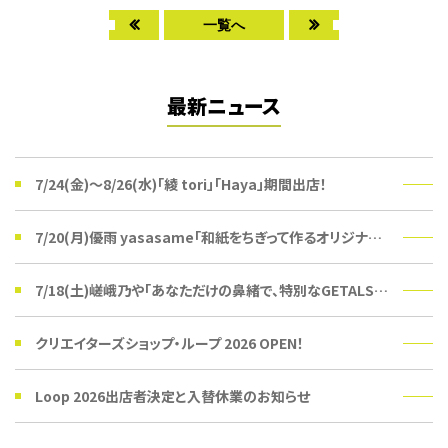
一覧へ
最新ニュース
7/24(金)〜8/26(水)「綾 tori」「Haya」期間出店！
7/20(月)優雨 yasasame「和紙をちぎって作るオリジナルうちわ」ワークショップ
7/18(土)嵯峨乃や「あなただけの鼻緒で、特別なGETALSを。」受注会
クリエイターズショップ・ループ 2026 OPEN！
Loop 2026出店者決定と入替休業のお知らせ