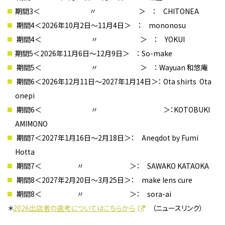
期間
3
＜ 〃 ＞
：
CHITONEA
期間
4
＜
2026
年
10
月
2
日〜
11
月
4
日
＞
：
mononosu
期間
4
＜ 〃 ＞
：
YOKUI
期間
5
＜
2026
年
1
1
月
6
日〜
1
2
月
9
日
＞
：
So-make
期間
5
＜ 〃 ＞
：
Wayuan
和悠庵
期間
6
＜
2026
年
1
2
月
11
日〜
2027
年
1
月
14
日
＞
：
Ota shirts Ota
onepi
期間
6
＜ 〃
＞
：
KOTOBUKI
AMIMONO
期間7
＜
202
7
年
1
月
1
6
日〜
2
月
1
8
日
＞
：
Aneqdot
by Fumi
Hotta
期間
7
＜ 〃
＞
：
SAWAKO KATAOKA
期間
8
＜
2027
年
2
月
20
日〜
3
月
25
日
＞
：
make lens cure
期間
8
＜ 〃
＞
：
sora-ai
＊
2026出店者の選考についてはこちらから
（ニュースリンク）