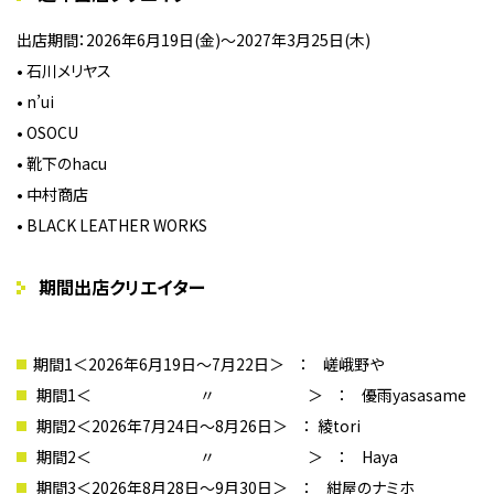
出店期間：202
6
年
6
月
19
日(
金
)〜202
7
年3月2
5
日(
木
)
•
石川メリヤス
•
n’ui
•
OSOCU
•
靴下の
hacu
•
中村商店
•
BLACK LEATHER WORKS
期間出店クリエイター
期間1
＜
2026
年
6
月
19
日〜
7
月
22
日
＞
：
嵯峨野や
期間1
＜
〃
＞
：
優雨
yasasame
期間
2
＜
2026
年
7
月
24
日〜
8
月
26
日
＞
：
綾tori
期間2
＜ 〃 ＞
：
Haya
期間
3
＜
2026
年
8
月
2
8
日〜
9
月
30
日
＞
：
紺屋のナミホ