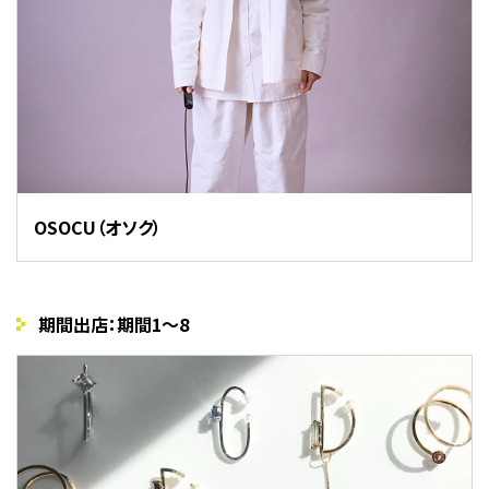
OSOCU（オソク）
期間出店：期間1〜8