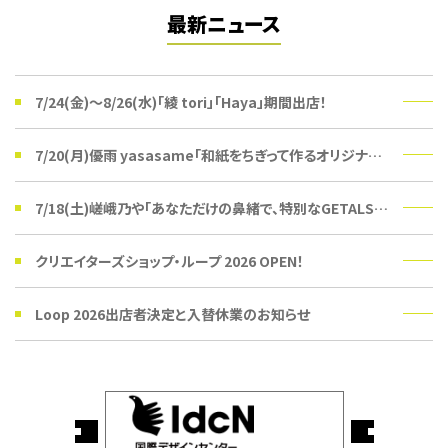
最新ニュース
7/24(金)〜8/26(水)「綾 tori」「Haya」期間出店！
7/20(月)優雨 yasasame「和紙をちぎって作るオリジナルうちわ」ワークショップ
7/18(土)嵯峨乃や「あなただけの鼻緒で、特別なGETALSを。」受注会
クリエイターズショップ・ループ 2026 OPEN！
Loop 2026出店者決定と入替休業のお知らせ