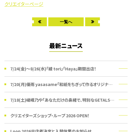
クリエイターページ
一覧へ
最新ニュース
7/24(金)〜8/26(水)「綾 tori」「Haya」期間出店！
7/20(月)優雨 yasasame「和紙をちぎって作るオリジナルうちわ」ワークショップ
7/18(土)嵯峨乃や「あなただけの鼻緒で、特別なGETALSを。」受注会
クリエイターズショップ・ループ 2026 OPEN！
Loop 2026出店者決定と入替休業のお知らせ