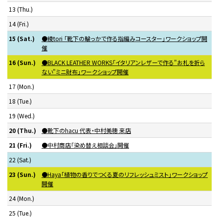
13
(Thu.)
14
(Fri.)
15
(Sat.)
●綾tori 「靴下の輪っかで作る指編みコースター」ワークショップ開
催
16
(Sun.)
●BLACK LEATHER WORKS「イタリアンレザーで作る"お札を折ら
ない"ミニ財布」ワークショップ開催
17
(Mon.)
18
(Tue.)
19
(Wed.)
20
(Thu.)
●靴下のhacu 代表・中村美穂 来店
21
(Fri.)
●中村商店「染め替え相談会」開催
22
(Sat.)
23
(Sun.)
●Haya「植物の香りでつくる夏のリフレッシュミスト」ワークショップ
開催
24
(Mon.)
25
(Tue.)