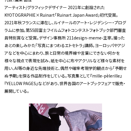
アーティスト/グラフィックデザイナー 2021年に創設された
KYOTOGRAPHIE×Ruinart「Ruinart Japan Award」初代受賞。
2021年秋フランスに滞在し、ルイナールのアート・レジデンシー・プログ
ラムに参加。第55回富士フイルムフォトコンテストフォトブック部門審査
員特別賞など受賞。デザイン事務所 211design-meme-主宰。撮った
あとの楽しみかた「写真にまつわるエトセトラ」講師。ヨーロッパやアジ
アなどを中心にまわり、旅と日常の境界線や言葉にできない何かを
様々な視点で表現を試み、紙を中心に布やアクリルなど様々な素材を
用い、AI等の身近な先端技術と、偶然や確率考現学的観点から「予期せ
ぬ予期」を探る作品制作をしている。写真集として『mille-pèlerille』
『YELLOW PAGES』などがあり、世界各国のアートブックフェアで販売・
展開している。