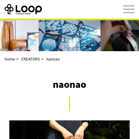
home
CREATORS
naonao
naonao