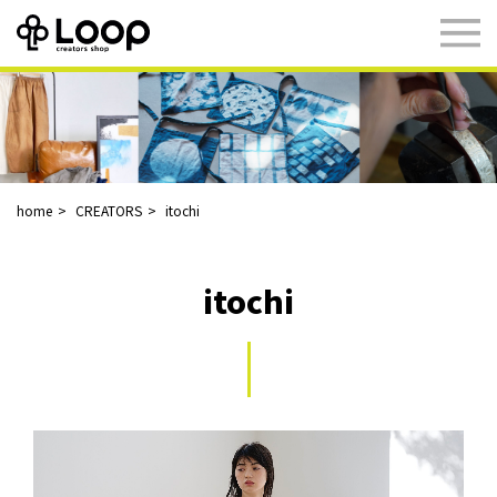
home
CREATORS
itochi
itochi