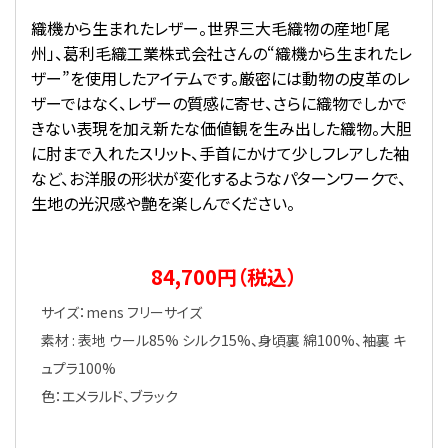
織機から生まれたレザー。世界三大毛織物の産地「尾
州」、葛利毛織工業株式会社さんの“織機から生まれたレ
ザー”を使用したアイテムです。厳密には動物の皮革のレ
ザーではなく、レザーの質感に寄せ、さらに織物でしかで
きない表現を加え新たな価値観を生み出した織物。大胆
に肘まで入れたスリット、手首にかけて少しフレアした袖
など、お洋服の形状が変化するようなパターンワークで、
生地の光沢感や艶を楽しんでください。
84,700円（税込）
サイズ：mens フリーサイズ
素材 : 表地 ウール85% シルク15%、身頃裏 綿100%、袖裏 キ
ュプラ100%
色：エメラルド、ブラック