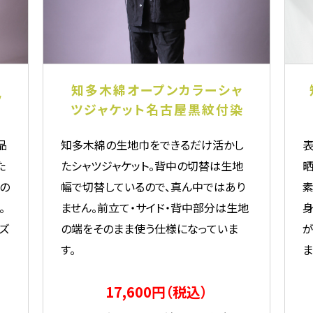
知多木綿オープンカラーシャ
ツ
ツジャケット名古屋黒紋付染
品
知多木綿の生地巾をできるだけ活かし
表
た
たシャツジャケット。背中の切替は生地
晒
の
幅で切替しているので、真ん中ではあり
素
。
ません。前立て・サイド・背中部分は生地
身
ズ
の端をそのまま使う仕様になっていま
が
す。
ま
17,600円（税込）