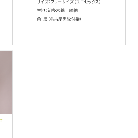
サイズ：フリーサイズ（ユニセックス）
生地：知多木綿 綾紬
色：黒（名古屋黒紋付染）
デ
ジ