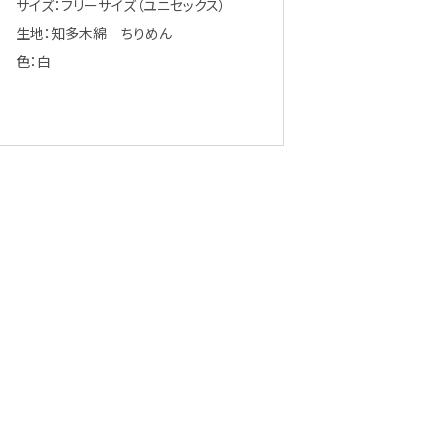
サイズ：フリーサイズ（ユニセックス）
生地：知多木綿 ちりめん
色：白